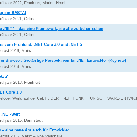
hjahr 2022, Frankfurt, Mariott-Hotel
ag der BASTA!
ühjahr 2021, Online
 .NET" – das eine Framework, sie alle zu beherrschen
ühjahr 2021, Online
is zum Frontend: .NET Core 3.0 und .NET 5
erbst 2019, Mainz
m Browser: Großartige Perspektiven für .NET-Entwickler (Keynote)
erbst 2018, Mainz
etzt?
ühjahr 2018, Frankfurt
NET Core 1.0
eveloper World auf der CeBIT: DER TREFFPUNKT FÜR SOFTWARE-ENTWICK
 .NET-Welt
rühjahr 2016, Darmstadt
– eine neue Ära auch für Entwickler
rbst 2015, Mainz – Rheingoldhalle