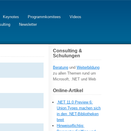
Keynotes
Programmkomitees
Videos
ulting
Newsletter
Consulting &
Schulungen
Beratung
und
Weiterbildung
zu allen Themen rund um
Microsoft, .NET und Web
Online-Artikel
.NET 11.0 Preview 6:
Union Types machen sich
in den .NET-Bibliotheken
breit
Hinweispflichtig: