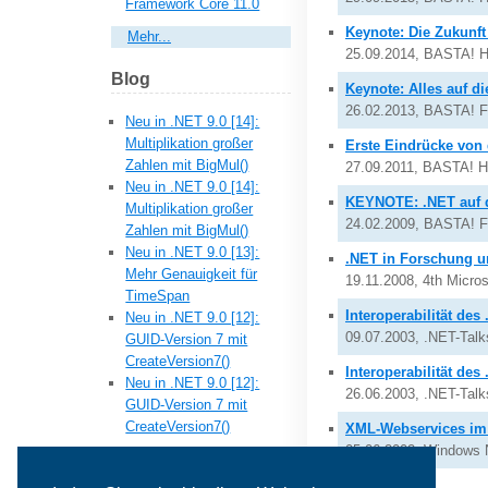
Framework Core 11.0
Keynote: Die Zukunft
Mehr...
25.09.2014, BASTA! H
Blog
Keynote: Alles auf di
26.02.2013, BASTA! F
Neu in .NET 9.0 [14]:
Multiplikation großer
Erste Eindrücke von
Zahlen mit BigMul()
27.09.2011, BASTA! H
Neu in .NET 9.0 [14]:
KEYNOTE: .NET auf 
Multiplikation großer
24.02.2009, BASTA! F
Zahlen mit BigMul()
Neu in .NET 9.0 [13]:
.NET in Forschung u
Mehr Genauigkeit für
19.11.2008, 4th Micro
TimeSpan
Interoperabilität de
Neu in .NET 9.0 [12]:
09.07.2003, .NET-Talk
GUID-Version 7 mit
CreateVersion7()
Interoperabilität de
Neu in .NET 9.0 [12]:
26.06.2003, .NET-Tal
GUID-Version 7 mit
CreateVersion7()
XML-Webservices im 
05.06.2002, Windows 
Mehr...