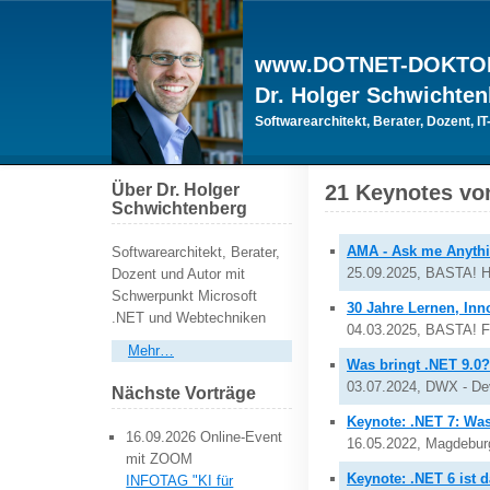
www.DOTNET-DOKTO
Dr. Holger Schwichte
Softwarearchitekt, Berater, Dozent, IT
Über Dr. Holger
21 Keynotes vo
Schwichtenberg
AMA - Ask me Anyth
Softwarearchitekt, Berater,
25.09.2025, BASTA! He
Dozent und Autor mit
Schwerpunkt Microsoft
30 Jahre Lernen, In
.NET und Webtechniken
04.03.2025, BASTA! Frü
Mehr…
Was bringt .NET 9.0?
03.07.2024, DWX - De
Nächste Vorträge
Keynote: .NET 7: W
16.09.2026 Online-Event
16.05.2022, Magdebur
mit ZOOM
Keynote: .NET 6 ist d
INFOTAG "KI für