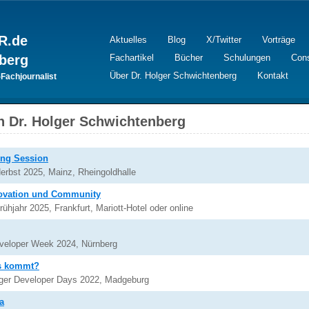
R.de
Aktuelles
Blog
X/Twitter
Vorträge
nberg
Fachartikel
Bücher
Schulungen
Cons
Über Dr. Holger Schwichtenberg
Kontakt
-Fachjournalist
n Dr. Holger Schwichtenberg
ing Session
rbst 2025, Mainz, Rheingoldhalle
novation und Community
hjahr 2025, Frankfurt, Mariott-Hotel oder online
veloper Week 2024, Nürnberg
as kommt?
ger Developer Days 2022, Madgeburg
a