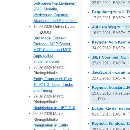
22.02.2022, BASTA! Frü
Softwareentwickler(innen)
2026: Modelle,
Begrüßung zum 2. T
Werkzeuge, Agenten,
17.02.2021, BASTA! Fr
Standards und Sicherheit"
16.09.2026 Online-Event
Auf dem Weg zu "One
mit ZOOM
16.02.2021, BASTA! Fr
Das Model Context
Keynote: Vom Kern b
Protocol: MCP-Server,
24.09.2019, BASTA! H
MCP Clients und MCP
Apps selbst
.NET Core und .NET i
implementieren
27.09.2018, BASTA! H
28.09.2026 Mainz,
JavaScript - warum j
Rheingoldhalle
22.02.2018, BASTA! Fr
Entity Framework Core
10.0/11.0: Tipps, Tricks
Keynote: Neustart: .
und Tuning
15.03.2016, Heise D
29.09.2026 Mainz,
11, D03
Rheingoldhalle
Neuigkeiten in .NET 11.0
Eckpunkte der neuen
30.09.2026 Mainz,
01.03.2016, BASTA! F
Rheingoldhalle
Keynote: Windows 10 
Neuigkeiten in Entity
29.09.2015, BASTA! He