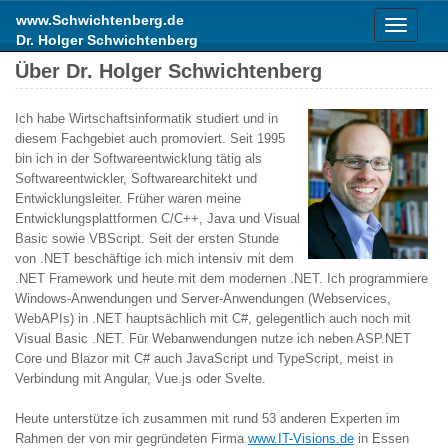
www.Schwichtenberg.de
Toggle
Dr. Holger Schwichtenberg
navigati
Über Dr. Holger Schwichtenberg
Ich habe Wirtschaftsinformatik studiert und in
diesem Fachgebiet auch promoviert. Seit 1995
bin ich in der Softwareentwicklung tätig als
Softwareentwickler, Softwarearchitekt und
Entwicklungsleiter. Früher waren meine
Entwicklungsplattformen C/C++, Java und Visual
Basic sowie VBScript. Seit der ersten Stunde
von .NET beschäftige ich mich intensiv mit dem
.NET Framework und heute mit dem modernen .NET. Ich programmiere
Windows-Anwendungen und Server-Anwendungen (Webservices,
WebAPIs) in .NET hauptsächlich mit C#, gelegentlich auch noch mit
Visual Basic .NET. Für Webanwendungen nutze ich neben ASP.NET
Core und Blazor mit C# auch JavaScript und TypeScript, meist in
Verbindung mit Angular, Vue.js oder Svelte.
Heute unterstütze ich zusammen mit rund 53 anderen Experten im
Rahmen der von mir gegründeten Firma
www.IT-Visions.de
in Essen