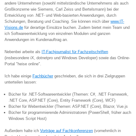
andere Unternehmen (sowohl mittelständische Unternehmens als auch
Großkonzerne wie Siemens, Carl Zeiss und Bertelsmann) bei der
Entwicklung von .NET- und Web-basierten Anwendungen, durch
Schulungen, Beratung und Coaching. Sie können mich über
www.IT-
Visions.de
für derartige Einsätze buchen. Zudem bietet mein Team und
ich Softwareentwicklung von einzelnen Modulen und ganzen
Anwendungen im Kundenauftrag an.
Nebenbei arbeite als
IT-Fachjournalist für Fachzeitschriften
(insbesondere iX, dotnetpro und Windows Developer) sowie das Online-
Portal "heise online".
Ich habe einige
Fachbücher
geschrieben, die sich in drei Zielgruppen
unterteilen lassen:
Bücher für .NET-Softwareentwickler (Themen: C#, .NET Framework,
.NET Core, ASP.NET (Core), Entity Framework (Core), WCF)
Bücher für Webentwickler (Themen: ASP.NET (Core), Blazor, Vue.js
Bücher für programmierende Administratoren (PowerShell, früher auch
Windows Script Host)
Außerdem halte ich
Vorträge auf Fachkonferenzen
(vornehmlich in