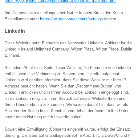
https://gdpr.twitter.com/en/controller-to-controller-transfers.html
.
Ihre Datenschutzeinstellungen bei Twitter können Sie in den Konto-
Einstellungen unter
https://twitter.com/account/settings
ändern.
LinkedIn
Diese Website nutzt Elemente des Netzwerks LinkedIn. Anbieter ist die
LinkedIn Ireland Unlimited Company, Wilton Plaza, Wilton Place, Dublin
2, Irland.
Bei jedem Abruf einer Seite dieser Website, die Elemente von LinkedIn
enthält, wird eine Verbindung zu Servern von LinkedIn aufgebaut.
LinkedIn wird darüber informiert, dass Sie diese Website mit Ihrer IP-
Adresse besucht haben. Wenn Sie den „Recommend-Button“ von
LinkedIn anklicken und in Ihrem Account bei LinkedIn eingeloggt sind,
ist es LinkedIn möglich, Ihren Besuch auf dieser Website Ihnen und
Ihrem Benutzerkonto zuzuordnen. Wir weisen darauf hin, dass wir als
Anbieter der Seiten keine Kenntnis vom Inhalt der übermittelten Daten
sowie deren Nutzung durch LinkedIn haben.
Soweit eine Einwilligung (Consent) eingeholt wurde, erfolgt der Einsatz
des o. g. Dienstes auf Grundlage von Art. 6 Abs. 1 lit. a DSGVO und §