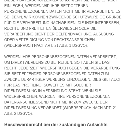
DIESER DATENSCHUTZERKLÄRUNG. WENN SIE WIDERSPRUCH
EINLEGEN, WERDEN WIR IHRE BETROFFENEN
PERSONENBEZOGENEN DATEN NICHT MEHR VERARBEITEN, ES
SEI DENN, WIR KÖNNEN ZWINGENDE SCHUTZWÜRDIGE GRÜNDE
FÜR DIE VERARBEITUNG NACHWEISEN, DIE IHRE INTERESSEN,
RECHTE UND FREIHEITEN ÜBERWIEGEN ODER DIE
VERARBEITUNG DIENT DER GELTENDMACHUNG, AUSÜBUNG
ODER VERTEIDIGUNG VON RECHTSANSPRÜCHEN
(WIDERSPRUCH NACH ART. 21 ABS. 1 DSGVO).
WERDEN IHRE PERSONENBEZOGENEN DATEN VERARBEITET,
UM DIREKTWERBUNG ZU BETREIBEN, SO HABEN SIE DAS
RECHT, JEDERZEIT WIDERSPRUCH GEGEN DIE VERARBEITUNG
SIE BETREFFENDER PERSONENBEZOGENER DATEN ZUM
ZWECKE DERARTIGER WERBUNG EINZULEGEN; DIES GILT AUCH
FÜR DAS PROFILING, SOWEIT ES MIT SOLCHER
DIREKTWERBUNG IN VERBINDUNG STEHT. WENN SIE
WIDERSPRECHEN, WERDEN IHRE PERSONENBEZOGENEN
DATEN ANSCHLIESSEND NICHT MEHR ZUM ZWECKE DER
DIREKTWERBUNG VERWENDET (WIDERSPRUCH NACH ART. 21
ABS. 2 DSGVO).
Beschwerde­recht bei der zuständigen Aufsichts­