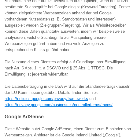
Suchmaschine oder auf Drittwebseiten auszuspielen, wenn der Nutzer
bestimmte Suchbegriffe bei Google eingibt (Keyword-Targeting). Ferner
können zielgerichtete Werbeanzeigen anhand der bei Google
vorhandenen Nutzerdaten (z. B. Standortdaten und Interessen)
ausgespielt werden (Zielgruppen-Targeting). Wir als Websitebetreiber
können diese Daten quantitativ auswerten, indem wir beispielsweise
analysieren, welche Suchbegriffe zur Ausspielung unserer
Werbeanzeigen geführt haben und wie viele Anzeigen zu
entsprechenden Klicks geführt haben.
Die Nutzung dieses Dienstes erfolgt auf Grundlage Ihrer Einwilligung
nach Art. 6 Abs. 1 lit. a DSGVO und § 25 Abs. 1 TTDSG. Die
Einwilligung ist jederzeit widerrufbar.
Die Datenübertragung in die USA wird auf die Standardvertragsklauseln
der EU-Kommission gestützt. Details finden Sie hier:
https://policies.google.com/privacy/frameworks
und
https://privacy.google.com/businesses/controllerterms/mccs/
.
Google AdSense
Diese Website nutzt Google AdSense, einen Dienst zum Einbinden von
Werbeanzeigen. Anbieter ist die Google Ireland Limited („Google“),